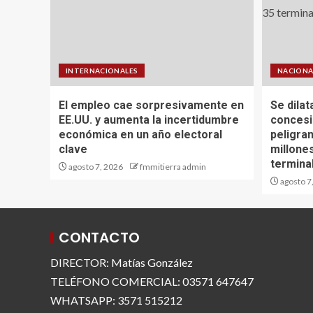
INTERNACIONALES
NACIONA
El empleo cae sorpresivamente en
Se dilat
EE.UU. y aumenta la incertidumbre
concesi
económica en un año electoral
peligra
clave
millone
termina
agosto 7, 2026
fmmitierra admin
agosto 7
CONTACTO
DIRECTOR: Matías González
TELÉFONO COMERCIAL: 03571 647647
WHATSAPP: 3571 515212