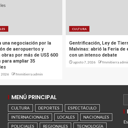
LES
CULTURA
a una negociación por la
Gentrificación, Ley de Tier
ón de aeropuertos y
Malvinas: abrió la Feria de
n obras por más de US$ 600
con un intenso debate
s para ampliar 35
agosto 7, 2026
fmmitierra admi
les
, 2026
fmmitierra admin
MENÚ PRINCIPAL
CULTURA
DEPORTES
ESPECTÁCULO
INTERNACIONALES
LOCALES
NACIONALES
Es
POLICIALES
REGIONALES
TECNOLOGÍA