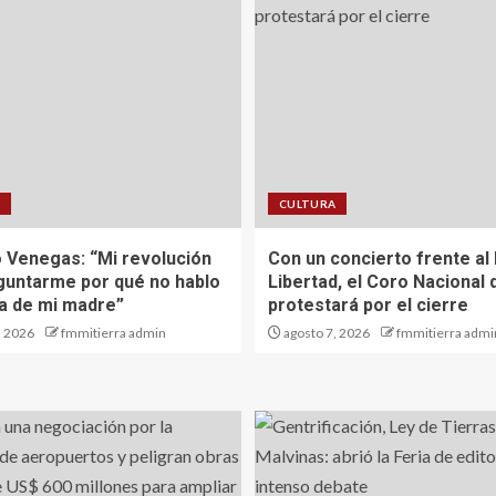
A
CULTURA
 Venegas: “Mi revolución
Con un concierto frente al
guntarme por qué no hablo
Libertad, el Coro Nacional 
ua de mi madre”
protestará por el cierre
, 2026
fmmitierra admin
agosto 7, 2026
fmmitierra admi