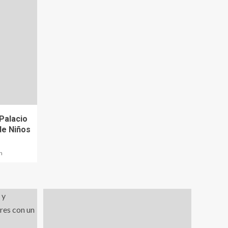
 Palacio
de Niños
n