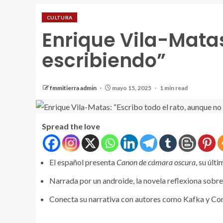
CULTURA
Enrique Vila-Matas
escribiendo”
fmmitierra admin
mayo 15, 2025
1 min read
Spread the love
El español presenta
Canon de cámara oscura
, su últ
Narrada por un androide, la novela reflexiona sobre e
Conecta su narrativa con autores como Kafka y Cor