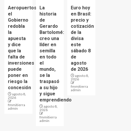
Aeropuertos:
La
Euro hoy
el
historia
en Brasil:
Gobierno
de
precio y
redobla
Gerardo
cotización
la
Bartolomé:
de la
apuesta
creo una
divisa
y dice
líder en
este
que la
semilla
sábado 8
falta de
en todo
de
inversiones
el
agosto
puede
mundo,
de 2026
poner en
se la
agosto 8,
2026
riesgo la
traspasó
fmmitierra
concesión
a su hijo
admin
y sigue
agosto 8,
2026
emprendiendo
fmmitierra
agosto 8,
admin
2026
fmmitierra
admin