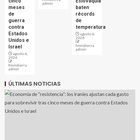
cinco
Eslovaquia
admin
meses
baten
de
récords
guerra
de
contra
temperatura
Estados
agosto 6,
2026
Unidos e
fmmitierra
Israel
admin
agosto 6,
2026
fmmitierra
admin
ÚLTIMAS NOTICIAS