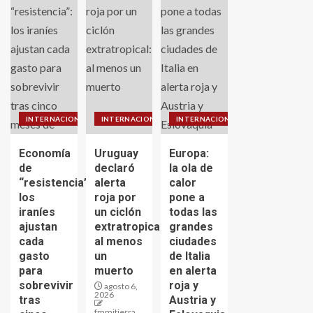
INTERNACIONALES
INTERNACIONALES
INTERNACIONALES
Economía
Uruguay
Europa:
de
declaró
la ola de
“resistencia”:
alerta
calor
los
roja por
pone a
iraníes
un ciclón
todas las
ajustan
extratropical:
grandes
cada
al menos
ciudades
gasto
un
de Italia
para
muerto
en alerta
sobrevivir
roja y
agosto 6,
2026
tras
Austria y
fmmitierra