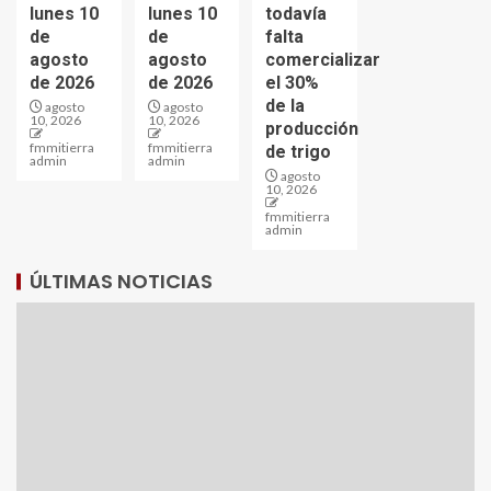
lunes 10
lunes 10
todavía
de
de
falta
agosto
agosto
comercializar
de 2026
de 2026
el 30%
de la
agosto
agosto
10, 2026
10, 2026
producción
fmmitierra
fmmitierra
de trigo
admin
admin
agosto
10, 2026
fmmitierra
admin
ÚLTIMAS NOTICIAS