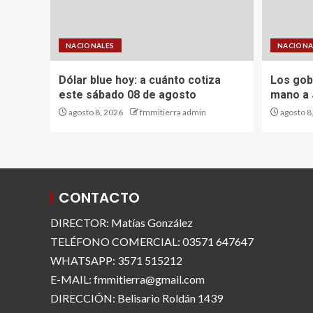
NACIONALES
NACIONA
Dólar blue hoy: a cuánto cotiza
Los gob
este sábado 08 de agosto
mano a 
agosto 8, 2026
fmmitierra admin
agosto 8
CONTACTO
DIRECTOR: Matías González
TELÉFONO COMERCIAL: 03571 647647
WHATSAPP: 3571 515212
E-MAIL: fmmitierra@gmail.com
DIRECCIÓN: Belisario Roldán 1439