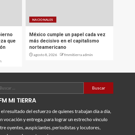
NACIONALES
bierno
México cumple un papel cada vez
eza que
más decisivo en el capitalismo
ión
norteamericano
agosto 8, 2026
fmmitierra admin
n
FM MI TIERRA
 el resultado del esfuerzo de quienes trabajan día a día,
n vocación y entrega, para lograr un estrecho vínculo
tre oyentes, auspiciantes, periodistas y locutores,