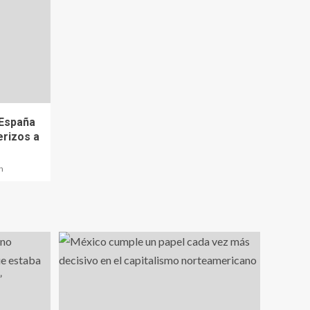
 España
erizos a
n