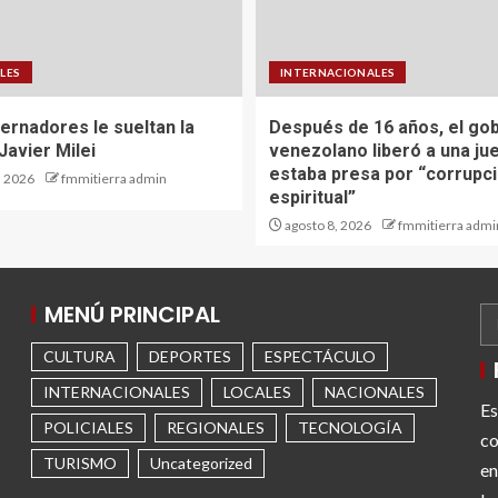
LES
INTERNACIONALES
ernadores le sueltan la
Después de 16 años, el go
Javier Milei
venezolano liberó a una ju
estaba presa por “corrupc
, 2026
fmmitierra admin
espiritual”
agosto 8, 2026
fmmitierra admi
MENÚ PRINCIPAL
CULTURA
DEPORTES
ESPECTÁCULO
INTERNACIONALES
LOCALES
NACIONALES
Es
POLICIALES
REGIONALES
TECNOLOGÍA
co
TURISMO
Uncategorized
en