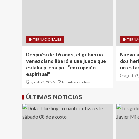
INTERNACIONALES
INTERNA
Después de 16 años, el gobierno
Nuevo a
venezolano liberó a una jueza que
dos her
estaba presa por “corrupción
un estad
espiritual”
agosto 7
agosto 8, 2026
fmmitierra admin
ÚLTIMAS NOTICIAS