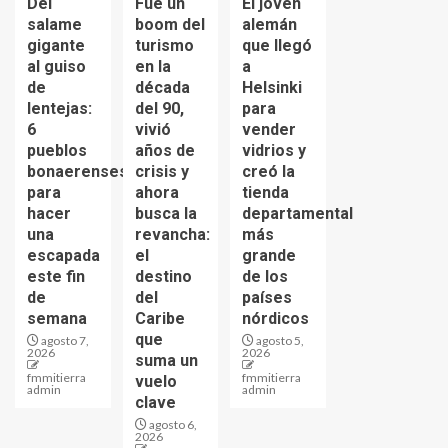
Del
Fue un
El joven
salame
boom del
alemán
gigante
turismo
que llegó
al guiso
en la
a
de
década
Helsinki
lentejas:
del 90,
para
6
vivió
vender
pueblos
años de
vidrios y
bonaerenses
crisis y
creó la
para
ahora
tienda
hacer
busca la
departamental
una
revancha:
más
escapada
el
grande
este fin
destino
de los
de
del
países
semana
Caribe
nórdicos
que
agosto 7,
agosto 5,
2026
2026
suma un
fmmitierra
fmmitierra
vuelo
admin
admin
clave
agosto 6,
2026