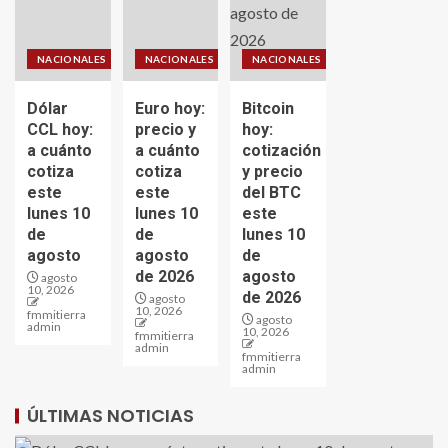
NACIONALES
NACIONALES
NACIONALES
Dólar
Euro hoy:
Bitcoin
CCL hoy:
precio y
hoy:
a cuánto
a cuánto
cotización
cotiza
cotiza
y precio
este
este
del BTC
lunes 10
lunes 10
este
de
de
lunes 10
agosto
agosto
de
de 2026
agosto
agosto
10, 2026
de 2026
agosto
10, 2026
fmmitierra
agosto
admin
10, 2026
fmmitierra
admin
fmmitierra
admin
ÚLTIMAS NOTICIAS