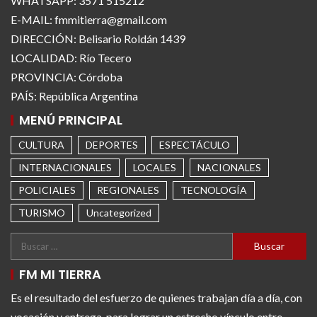
WHATSAPP: 3571 515212
E-MAIL: fmmitierra@gmail.com
DIRECCIÓN: Belisario Roldán 1439
LOCALIDAD: Río Tecero
PROVINCIA: Córdoba
PAÍS: República Argentina
MENÚ PRINCIPAL
CULTURA
DEPORTES
ESPECTÁCULO
INTERNACIONALES
LOCALES
NACIONALES
POLICIALES
REGIONALES
TECNOLOGÍA
TURISMO
Uncategorized
FM MI TIERRA
Es el resultado del esfuerzo de quienes trabajan día a día, con
vocación y entrega, para lograr un estrecho vínculo entre