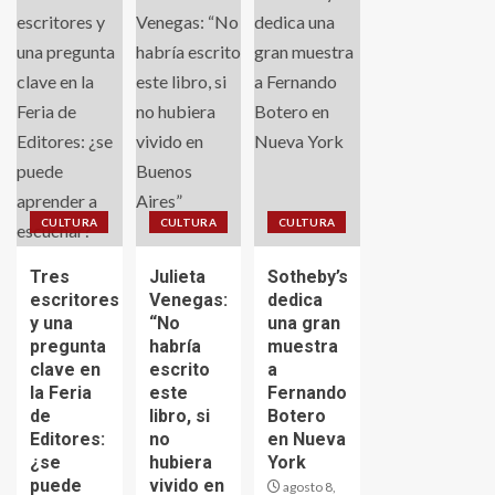
CULTURA
CULTURA
CULTURA
Tres
Julieta
Sotheby’s
escritores
Venegas:
dedica
y una
“No
una gran
pregunta
habría
muestra
clave en
escrito
a
la Feria
este
Fernando
de
libro, si
Botero
Editores:
no
en Nueva
¿se
hubiera
York
puede
vivido en
agosto 8,