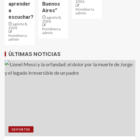
2026
aprender
Buenos
fmmitierra
a
Aires”
admin
escuchar?
agosto 8,
2026
agosto 8,
2026
fmmitierra
admin
fmmitierra
admin
ÚLTIMAS NOTICIAS
DEPORTES