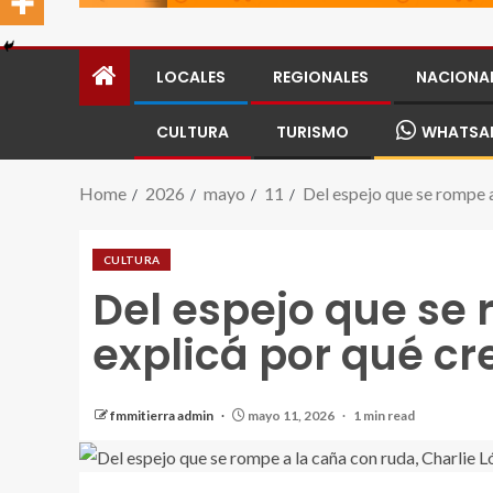
LOCALES
REGIONALES
NACIONA
CULTURA
TURISMO
WHATSA
Home
2026
mayo
11
Del espejo que se rompe a
CULTURA
Del espejo que se 
explicá por qué c
fmmitierra admin
mayo 11, 2026
1 min read