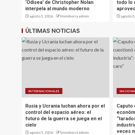
‘Odisea’ de Christopher Nolan
todo lo
interpela al mundo moderno
aprovech
agosto 5, 2026
fmmitierra admin
agosto 5
ÚLTIMAS NOTICIAS
INTERNACIONALES
NACIONA
Rusia y Ucrania luchan ahora por el
Caputo 
control del espacio aéreo: el
económi
futuro de la guerra se juega en el
“tarado
cielo
industr
veces m
agosto 5, 2026
fmmitierra admin