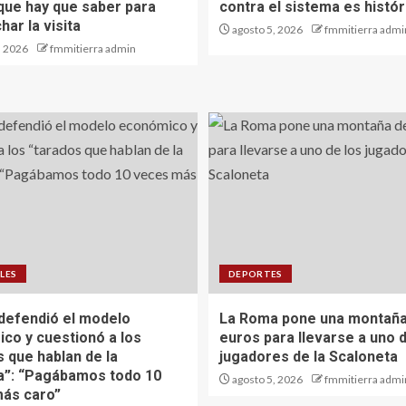
 que hay que saber para
contra el sistema es histór
ar la visita
agosto 5, 2026
fmmitierra admi
, 2026
fmmitierra admin
LES
DEPORTES
defendió el modelo
La Roma pone una montaña
co y cuestionó a los
euros para llevarse a uno d
s que hablan de la
jugadores de la Scaloneta
ia”: “Pagábamos todo 10
agosto 5, 2026
fmmitierra admi
ás caro”