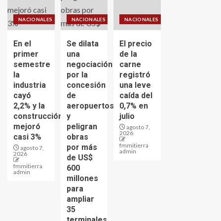
NACIONALES
NACIONALES
NACIONALES
En el
Se dilata
El precio
primer
una
de la
semestre
negociación
carne
la
por la
registró
industria
concesión
una leve
cayó
de
caída del
2,2% y la
aeropuertos
0,7% en
construcción
y
julio
mejoró
peligran
agosto 7,
2026
casi 3%
obras
fmmitierra
por más
agosto 7,
admin
2026
de US$
fmmitierra
600
admin
millones
para
ampliar
35
terminales