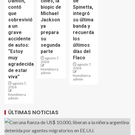
Damon,
cines, la
de
contó
biopic de
Spinetta,
que
Michael
integró
sobrevivió
Jackson
su última
a un
ya
banda y
grave
prepara
recuerda
accidente
su
los
de autos:
segunda
últimos
“Estoy
parte
días del
muy
Flaco
agosto 7,
2026
agradecida
agosto 7,
2026
fmmitierra
de estar
admin
fmmitierra
viva”
admin
agosto 7,
2026
fmmitierra
admin
ÚLTIMAS NOTICIAS