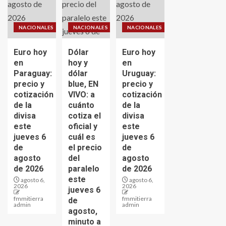
NACIONALES
NACIONALES
NACIONALES
Euro hoy
Dólar
Euro hoy
en
hoy y
en
Paraguay:
dólar
Uruguay:
precio y
blue, EN
precio y
cotización
VIVO: a
cotización
de la
cuánto
de la
divisa
cotiza el
divisa
este
oficial y
este
jueves 6
cuál es
jueves 6
de
el precio
de
agosto
del
agosto
de 2026
paralelo
de 2026
este
agosto 6,
agosto 6,
2026
2026
jueves 6
fmmitierra
fmmitierra
de
admin
admin
agosto,
minuto a