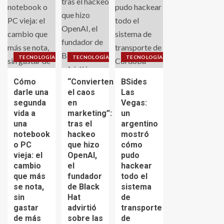
TECNOLOGÍA
TECNOLOGÍA
TECNOLOGÍA
Cómo
“Convierten
BSides
darle una
el caos
Las
segunda
en
Vegas:
vida a
marketing”:
un
una
tras el
argentino
notebook
hackeo
mostró
o PC
que hizo
cómo
vieja: el
OpenAI,
pudo
cambio
el
hackear
que más
fundador
todo el
se nota,
de Black
sistema
sin
Hat
de
gastar
advirtió
transporte
de más
sobre las
de