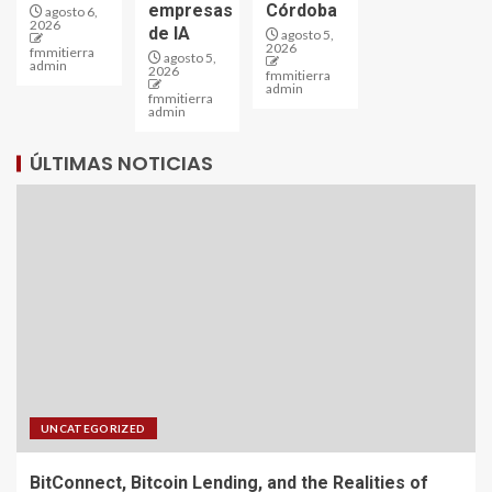
empresas
Córdoba
agosto 6,
2026
de IA
agosto 5,
2026
fmmitierra
agosto 5,
admin
2026
fmmitierra
admin
fmmitierra
admin
ÚLTIMAS NOTICIAS
UNCATEGORIZED
BitConnect, Bitcoin Lending, and the Realities of