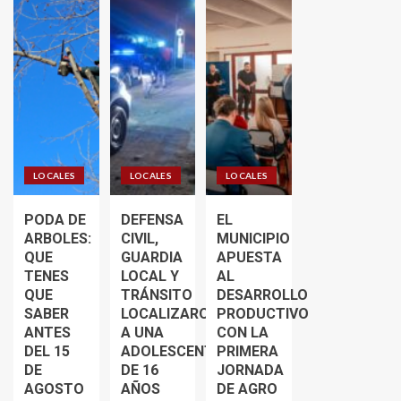
LOCALES
LOCALES
LOCALES
PODA DE
DEFENSA
EL
ARBOLES:
CIVIL,
MUNICIPIO
QUE
GUARDIA
APUESTA
TENES
LOCAL Y
AL
QUE
TRÁNSITO
DESARROLLO
SABER
LOCALIZARON
PRODUCTIVO
ANTES
A UNA
CON LA
DEL 15
ADOLESCENTE
PRIMERA
DE
DE 16
JORNADA
AGOSTO
AÑOS
DE AGRO