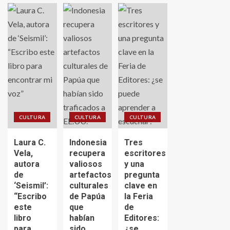
CULTURA
CULTURA
CULTURA
Laura C.
Indonesia
Tres
Vela,
recupera
escritores
autora
valiosos
y una
de
artefactos
pregunta
‘Seismil’:
culturales
clave en
“Escribo
de Papúa
la Feria
este
que
de
libro
habían
Editores:
para
sido
¿se