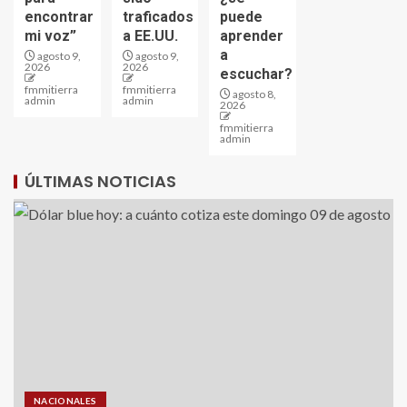
encontrar
traficados
puede
mi voz”
a EE.UU.
aprender
a
agosto 9,
agosto 9,
2026
2026
escuchar?
fmmitierra
fmmitierra
agosto 8,
admin
admin
2026
fmmitierra
admin
ÚLTIMAS NOTICIAS
NACIONALES