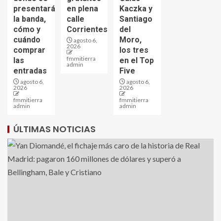
presentará
en plena
Kaczka y
la banda,
calle
Santiago
cómo y
Corrientes
del
cuándo
Moro,
agosto 6,
2026
comprar
los tres
fmmitierra
las
en el Top
admin
entradas
Five
agosto 6,
agosto 6,
2026
2026
fmmitierra
fmmitierra
admin
admin
ÚLTIMAS NOTICIAS