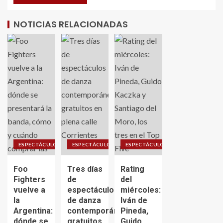
NOTICIAS RELACIONADAS
ESPECTÁCULO
ESPECTÁCULO
ESPECTÁCULO
Foo
Tres días
Rating
Fighters
de
del
vuelve a
espectáculos
miércoles:
la
de danza
Iván de
Argentina:
contemporánea
Pineda,
dónde se
gratuitos
Guido