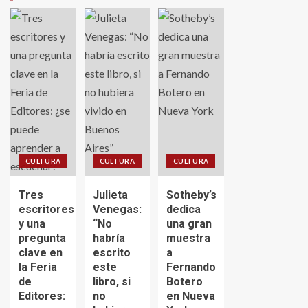
CULTURA
CULTURA
CULTURA
Tres
Julieta
Sotheby’s
escritores
Venegas:
dedica
y una
“No
una gran
pregunta
habría
muestra
clave en
escrito
a
la Feria
este
Fernando
de
libro, si
Botero
Editores:
no
en Nueva