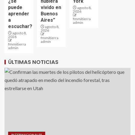
¿se
hubiera
York
puede
vivido en
agosto 8,
2026
aprender
Buenos
fmmitierra
a
Aires”
admin
escuchar?
agosto 8,
2026
agosto 8,
2026
fmmitierra
admin
fmmitierra
admin
ÚLTIMAS NOTICIAS
INTERNACIONALES