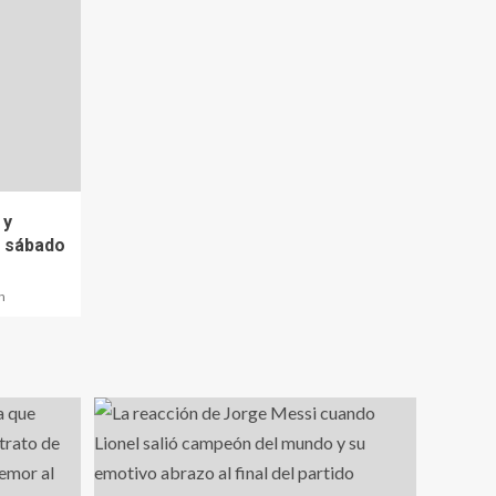
 y
e sábado
n