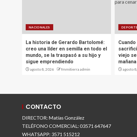
NACIONALES
DEPORT
La historia de Gerardo Bartolomé:
Cuando 
creo una líder en semilla en todo el
sacrific
mundo, se la traspasó a su hijo y
viejo se
sigue emprendiendo
mañana 
agosto 8, 2026
fmmitierra admin
agosto 8
CONTACTO
DIRECTOR: Matías González
TELÉFONO COMERCIAL: 03571 647647
WHATSAPP: 3571 515212