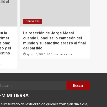
DEPORTES
en la
La reacción de Jorge Messi
primer
cuando Lionel salió campeón del
elona:
mundo y su emotivo abrazo al final
eo y el
del partido
estino
agosto 8, 2026
fmmitierra admin
n
FM MI TIERRA
 el resultado del esfuerzo de quienes trabajan día a día,