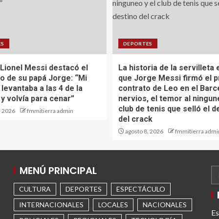
ES
DEPORTES
Lionel Messi destacó el
La historia de la servilleta 
io de su papá Jorge: “Mi
que Jorge Messi firmó el 
 levantaba a las 4 de la
contrato de Leo en el Barc
y volvía para cenar”
nervios, el temor al ningun
club de tenis que selló el d
, 2026
fmmitierra admin
del crack
agosto 8, 2026
fmmitierra admi
MENÚ PRINCIPAL
CULTURA
DEPORTES
ESPECTÁCULO
INTERNACIONALES
LOCALES
NACIONALES
Es