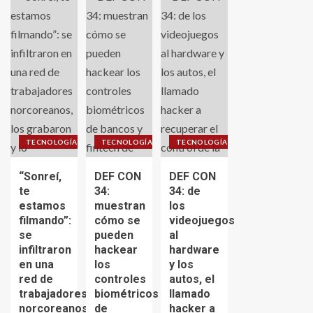
TECNOLOGÍA
TECNOLOGÍA
TECNOLOGÍA
“Sonreí,
DEF CON
DEF CON
te
34:
34: de
estamos
muestran
los
filmando”:
cómo se
videojuegos
se
pueden
al
infiltraron
hackear
hardware
en una
los
y los
red de
controles
autos, el
trabajadores
biométricos
llamado
norcoreanos,
de
hacker a