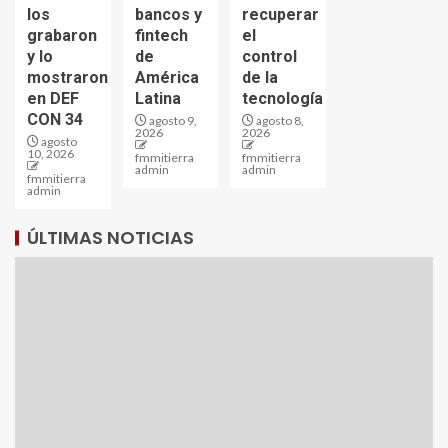
los
bancos y
recuperar
grabaron
fintech
el
y lo
de
control
mostraron
América
de la
en DEF
Latina
tecnología
CON 34
agosto 9,
agosto 8,
2026
2026
agosto
10, 2026
fmmitierra
fmmitierra
admin
admin
fmmitierra
admin
ÚLTIMAS NOTICIAS