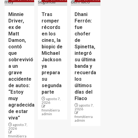
Minnie
Tras
Dhani
Driver,
romper
Ferrón:
ex de
récords
fue
Matt
en los
chofer
Damon,
cines, la
de
contó
biopic de
Spinetta,
que
Michael
integró
sobrevivió
Jackson
su última
a un
ya
banda y
grave
prepara
recuerda
accidente
su
los
de autos:
segunda
últimos
“Estoy
parte
días del
muy
Flaco
agosto 7,
2026
agradecida
agosto 7,
2026
fmmitierra
de estar
admin
fmmitierra
viva”
admin
agosto 7,
2026
fmmitierra