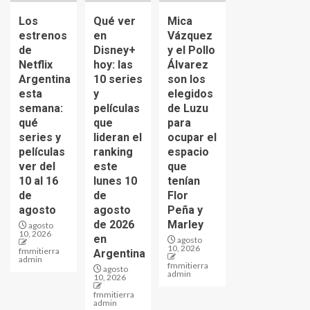
Los
Qué ver
Mica
estrenos
en
Vázquez
de
Disney+
y el Pollo
Netflix
hoy: las
Álvarez
Argentina
10 series
son los
esta
y
elegidos
semana:
películas
de Luzu
qué
que
para
series y
lideran el
ocupar el
películas
ranking
espacio
ver del
este
que
10 al 16
lunes 10
tenían
de
de
Flor
agosto
agosto
Peña y
de 2026
Marley
agosto
10, 2026
en
agosto
10, 2026
fmmitierra
Argentina
admin
fmmitierra
agosto
admin
10, 2026
fmmitierra
admin