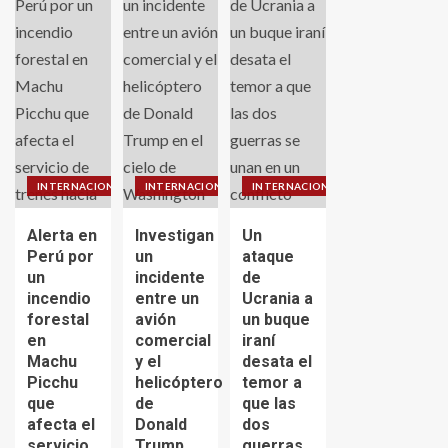
INTERNACIONALES
INTERNACIONALES
INTERNACIONALES
Alerta en
Investigan
Un
Perú por
un
ataque
un
incidente
de
incendio
entre un
Ucrania a
forestal
avión
un buque
en
comercial
iraní
Machu
y el
desata el
Picchu
helicóptero
temor a
que
de
que las
afecta el
Donald
dos
servicio
Trump
guerras