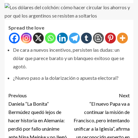
Spread the love
De cara a nuevos incentivos, persisten las dudas: un
dólar que parece barato y un blanqueo exitoso que se
agotó.
¿Nuevo paso a la dolarización o apuesta electoral?
Previous
Next
Daniela “La Bonita”
“El nuevo Papa va a
Bermúdez quedó lejos de
continuar la misión de
hacer historia en Alemania:
Francisco, pero intentando
perdió por fallo unánime
unificar a la Iglesia”, afirma
ante Nina Meinke y no llegó
un reconocido experto en