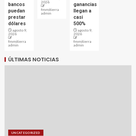
2026
bancos
ganancias
fmmitierra
puedan
llegan a
admin
prestar
casi
dólares
500%
agosto 9,
agosto 9,
2026
2026
fmmitierra
fmmitierra
admin
admin
ÚLTIMAS NOTICIAS
UNCATEGORIZED