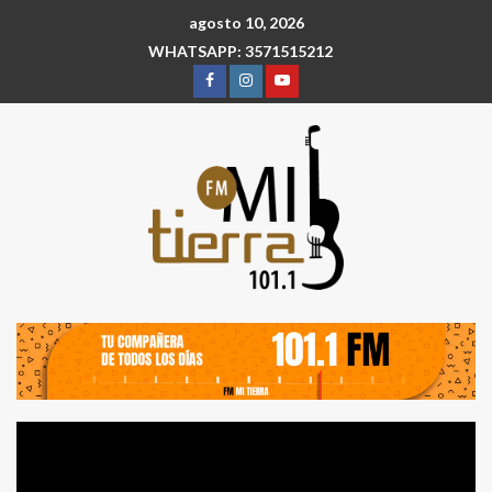
agosto 10, 2026
WHATSAPP: 3571515212
Reproductor
de