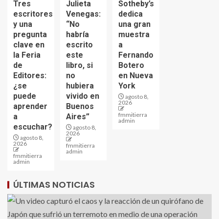
Tres
Julieta
Sotheby’s
escritores
Venegas:
dedica
y una
“No
una gran
pregunta
habría
muestra
clave en
escrito
a
la Feria
este
Fernando
de
libro, si
Botero
Editores:
no
en Nueva
¿se
hubiera
York
puede
vivido en
agosto 8,
2026
aprender
Buenos
fmmitierra
a
Aires”
admin
escuchar?
agosto 8,
2026
agosto 8,
2026
fmmitierra
admin
fmmitierra
admin
ÚLTIMAS NOTICIAS