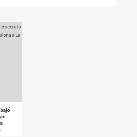
abajo
ras
na
n