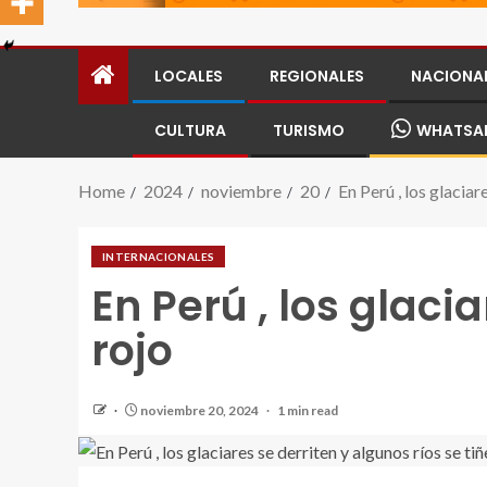
LOCALES
REGIONALES
NACIONA
CULTURA
TURISMO
WHATSA
Home
2024
noviembre
20
En Perú , los glaciar
INTERNACIONALES
En Perú , los glaci
rojo
noviembre 20, 2024
1 min read