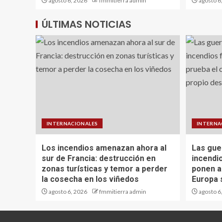
agosto 6, 2026
fmmitierra admin
agosto 6
ÚLTIMAS NOTICIAS
INTERNACIONALES
INTERNA
Los incendios amenazan ahora al
Las guer
sur de Francia: destrucción en
incendi
zonas turísticas y temor a perder
ponen a
la cosecha en los viñedos
Europa 
agosto 6, 2026
fmmitierra admin
agosto 6