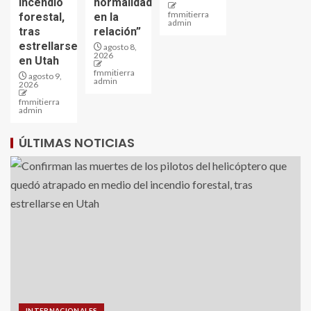
incendio
normalidad
fmmitierra
forestal,
en la
admin
tras
relación”
estrellarse
agosto 8,
2026
en Utah
fmmitierra
agosto 9,
admin
2026
fmmitierra
admin
ÚLTIMAS NOTICIAS
INTERNACIONALES