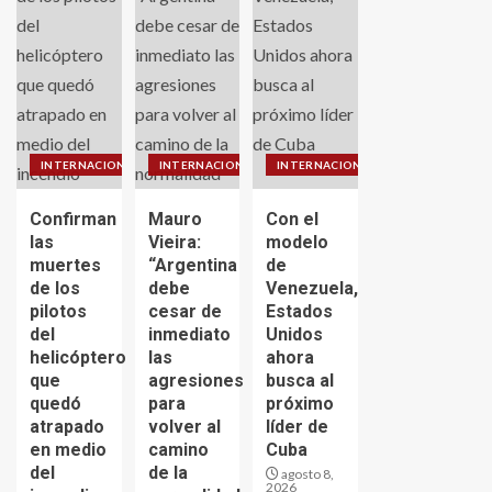
INTERNACIONALES
INTERNACIONALES
INTERNACIONALES
Confirman
Mauro
Con el
las
Vieira:
modelo
muertes
“Argentina
de
de los
debe
Venezuela,
pilotos
cesar de
Estados
del
inmediato
Unidos
helicóptero
las
ahora
que
agresiones
busca al
quedó
para
próximo
atrapado
volver al
líder de
en medio
camino
Cuba
del
de la
agosto 8,
2026