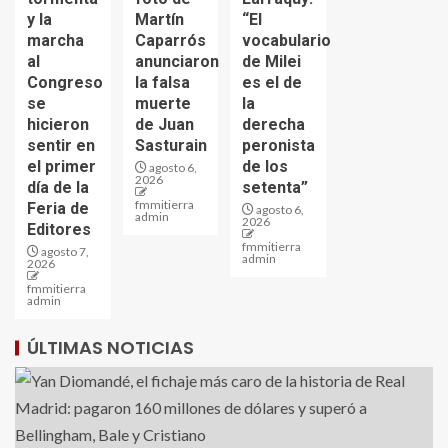
y la
Martín
“El
marcha
Caparrós
vocabulario
al
anunciaron
de Milei
Congreso
la falsa
es el de
se
muerte
la
hicieron
de Juan
derecha
sentir en
Sasturain
peronista
el primer
de los
agosto 6,
2026
día de la
setenta”
fmmitierra
Feria de
agosto 6,
admin
2026
Editores
fmmitierra
agosto 7,
admin
2026
fmmitierra
admin
ÚLTIMAS NOTICIAS