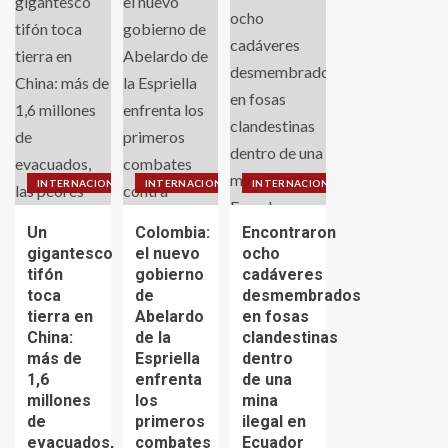
INTERNACIONALES
INTERNACIONALES
INTERNACIONALES
Un
Colombia:
Encontraron
gigantesco
el nuevo
ocho
tifón
gobierno
cadáveres
toca
de
desmembrados
tierra en
Abelardo
en fosas
China:
de la
clandestinas
más de
Espriella
dentro
1,6
enfrenta
de una
millones
los
mina
de
primeros
ilegal en
evacuados,
combates
Ecuador