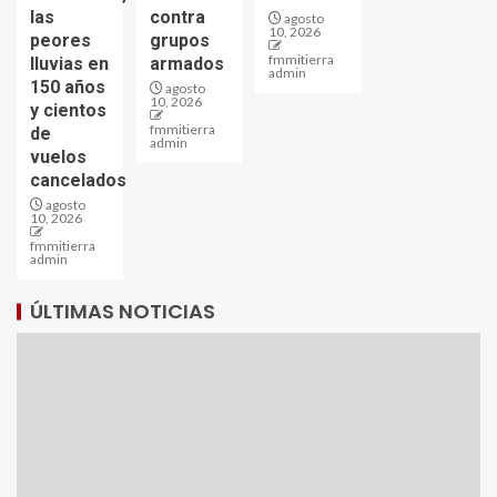
las
contra
agosto
10, 2026
peores
grupos
fmmitierra
lluvias en
armados
admin
150 años
agosto
10, 2026
y cientos
fmmitierra
de
admin
vuelos
cancelados
agosto
10, 2026
fmmitierra
admin
ÚLTIMAS NOTICIAS