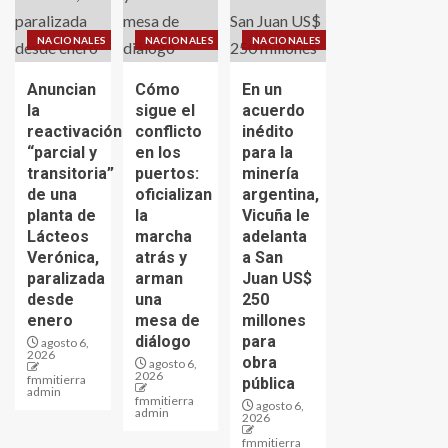
NACIONALES
NACIONALES
NACIONALES
Anuncian
Cómo
En un
la
sigue el
acuerdo
reactivación
conflicto
inédito
“parcial y
en los
para la
transitoria”
puertos:
minería
de una
oficializan
argentina,
planta de
la
Vicuña le
Lácteos
marcha
adelanta
Verónica,
atrás y
a San
paralizada
arman
Juan US$
desde
una
250
enero
mesa de
millones
diálogo
para
agosto 6,
2026
obra
agosto 6,
2026
fmmitierra
pública
admin
fmmitierra
agosto 6,
admin
2026
fmmitierra