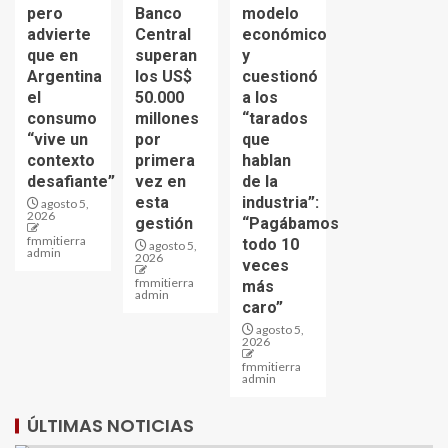
pero
Banco
modelo
advierte
Central
económico
que en
superan
y
Argentina
los US$
cuestionó
el
50.000
a los
consumo
millones
“tarados
“vive un
por
que
contexto
primera
hablan
desafiante”
vez en
de la
esta
industria”:
agosto 5,
2026
gestión
“Pagábamos
fmmitierra
todo 10
agosto 5,
admin
2026
veces
fmmitierra
más
admin
caro”
agosto 5,
2026
fmmitierra
admin
ÚLTIMAS NOTICIAS