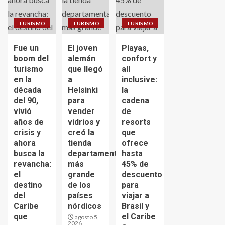
TURISMO
TURISMO
TURISMO
Fue un
El joven
Playas,
boom del
alemán
confort y
turismo
que llegó
all
en la
a
inclusive:
década
Helsinki
la
del 90,
para
cadena
vivió
vender
de
años de
vidrios y
resorts
crisis y
creó la
que
ahora
tienda
ofrece
busca la
departamental
hasta
revancha:
más
45% de
el
grande
descuento
destino
de los
para
del
países
viajar a
Caribe
nórdicos
Brasil y
que
el Caribe
agosto 5,
2026