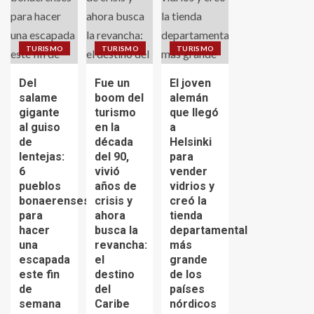
TURISMO
TURISMO
TURISMO
Del
Fue un
El joven
salame
boom del
alemán
gigante
turismo
que llegó
al guiso
en la
a
de
década
Helsinki
lentejas:
del 90,
para
6
vivió
vender
pueblos
años de
vidrios y
bonaerenses
crisis y
creó la
para
ahora
tienda
hacer
busca la
departamental
una
revancha:
más
escapada
el
grande
este fin
destino
de los
de
del
países
semana
Caribe
nórdicos