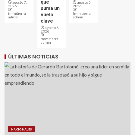
que
agosto 7,
agosto 5,
2026
2026
suma un
fmmitierra
fmmitierra
vuelo
admin
admin
clave
agosto 6,
2026
fmmitierra
admin
ÚLTIMAS NOTICIAS
NACIONALES