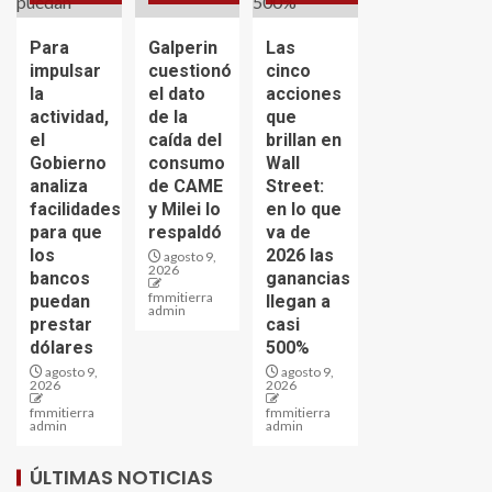
Para
Galperin
Las
impulsar
cuestionó
cinco
la
el dato
acciones
actividad,
de la
que
el
caída del
brillan en
Gobierno
consumo
Wall
analiza
de CAME
Street:
facilidades
y Milei lo
en lo que
para que
respaldó
va de
los
2026 las
agosto 9,
2026
bancos
ganancias
fmmitierra
puedan
llegan a
admin
prestar
casi
dólares
500%
agosto 9,
agosto 9,
2026
2026
fmmitierra
fmmitierra
admin
admin
ÚLTIMAS NOTICIAS