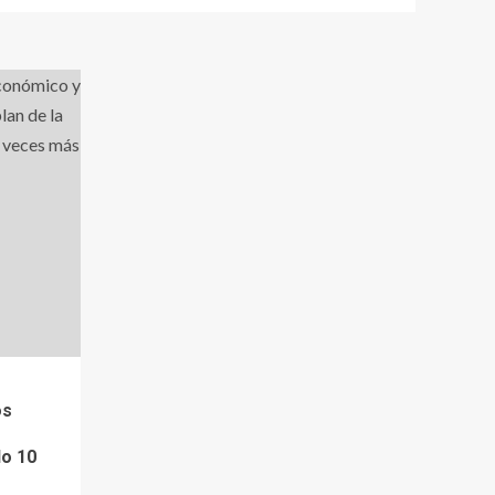
os
do 10