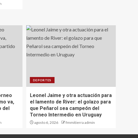
n
DEPORTES
orneo
Leonel Jaime y otra actuación para
mo va,
el lamento de River: el golazo para
o del
que Peñarol sea campeón del
Torneo Intermedio en Uruguay
n
agosto 6, 2026
fmmitierra admin