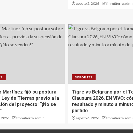
agosto 5, 2026
fmmitierra admi
ES
DEPORTES
 Martínez fijó su postura
Tigre vs Belgrano por el T
 Ley de Tierras previo a la
Clausura 2026, EN VIVO: có
ión del proyecto: “¡No se
resultado y minuto a minut
”
partido
, 2026
fmmitierra admin
agosto 6, 2026
fmmitierra admi