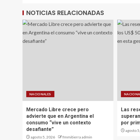
NOTICIAS RELACIONADAS
NACIONALES
NACIONA
Mercado Libre crece pero
Las res
advierte que en Argentina el
superan
consumo “vive un contexto
por pri
desafiante”
agosto 5
agosto 5, 2026
fmmitierra admin