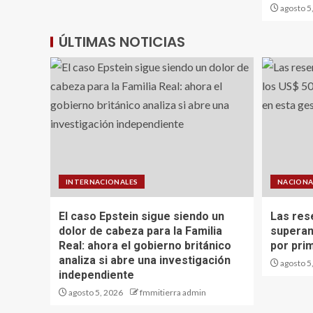
agosto 5
ÚLTIMAS NOTICIAS
INTERNACIONALES
NACIONA
El caso Epstein sigue siendo un
Las res
dolor de cabeza para la Familia
superan
Real: ahora el gobierno británico
por pri
analiza si abre una investigación
agosto 5
independiente
agosto 5, 2026
fmmitierra admin