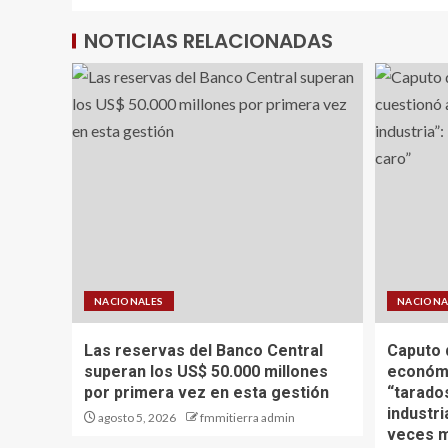
NOTICIAS RELACIONADAS
NACIONALES
NACIONA
Las reservas del Banco Central
Caputo 
superan los US$ 50.000 millones
económi
por primera vez en esta gestión
“tarado
industr
agosto 5, 2026
fmmitierra admin
veces m