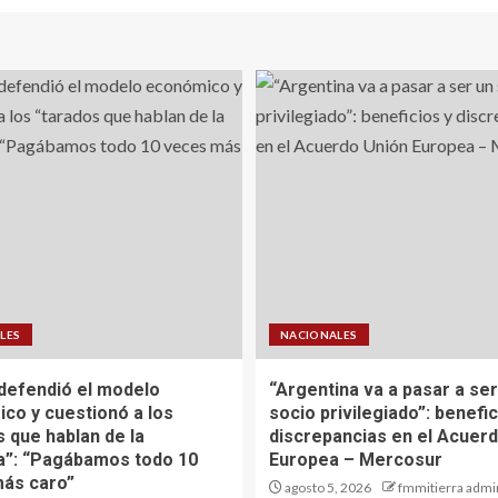
LES
NACIONALES
defendió el modelo
“Argentina va a pasar a ser
co y cuestionó a los
socio privilegiado”: benefic
s que hablan de la
discrepancias en el Acuer
ia”: “Pagábamos todo 10
Europea – Mercosur
ás caro”
agosto 5, 2026
fmmitierra admi