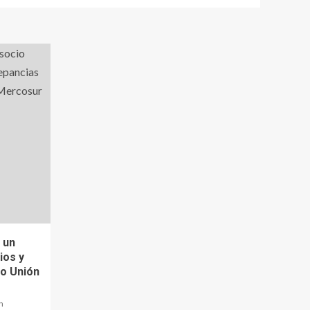
 un
ios y
do Unión
n