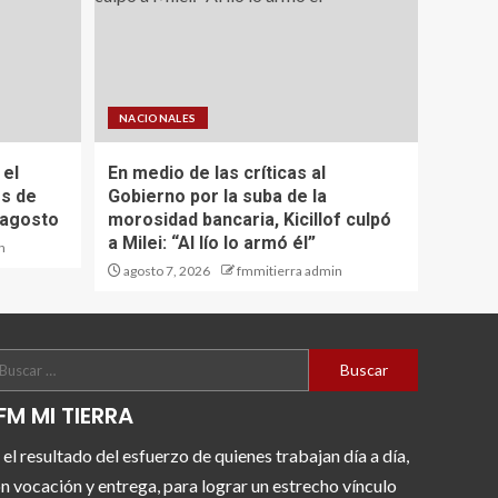
NACIONALES
 el
En medio de las críticas al
os de
Gobierno por la suba de la
 agosto
morosidad bancaria, Kicillof culpó
a Milei: “Al lío lo armó él”
n
agosto 7, 2026
fmmitierra admin
FM MI TIERRA
 el resultado del esfuerzo de quienes trabajan día a día,
n vocación y entrega, para lograr un estrecho vínculo