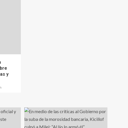
n
abre
as y
n