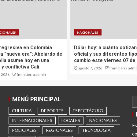
CIONALES
NACIONALES
regresiva en Colombia
Dólar hoy: a cuánto cotizan
na “nueva era”: Abelardo de
oficial y sus diferentes tip
iella asume hoy en una
cambio este viernes 07 de
 y conflictiva Cali
agosto 7, 2026
fmmitierra admi
, 2026
fmmitierra admin
MENÚ PRINCIPAL
CULTURA
DEPORTES
ESPECTÁCULO
INTERNACIONALES
LOCALES
NACIONALES
Es
POLICIALES
REGIONALES
TECNOLOGÍA
co