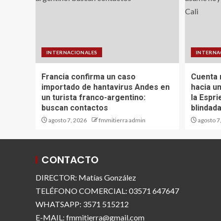
INTERNACIONALES
INTERNA
Francia confirma un caso
Cuenta 
importado de hantavirus Andes en
hacia u
un turista franco-argentino:
la Espr
buscan contactos
blindada
agosto 7, 2026
fmmitierra admin
agosto 7
CONTACTO
DIRECTOR: Matías González
TELÉFONO COMERCIAL: 03571 647647
WHATSAPP: 3571 515212
E-MAIL: fmmitierra@gmail.com