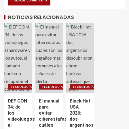
NOTICIAS RELACIONADAS
TECNOLOGÍA
TECNOLOGÍA
TECNOLOGÍA
DEF CON
El manual
Black Hat
34: de
para
USA
los
evitar
2026:
videojuegos
ciberestafas:
dos
al
cuáles
argentinos