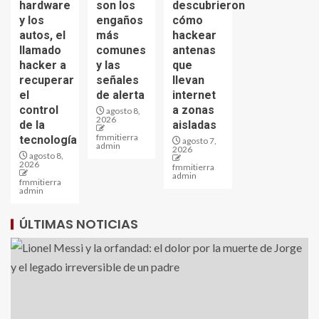
hardware
son los
descubrieron
y los
engaños
cómo
autos, el
más
hackear
llamado
comunes
antenas
hacker a
y las
que
recuperar
señales
llevan
el
de alerta
internet
control
a zonas
agosto 8,
2026
de la
aisladas
fmmitierra
tecnología
agosto 7,
admin
2026
agosto 8,
2026
fmmitierra
admin
fmmitierra
admin
ÚLTIMAS NOTICIAS