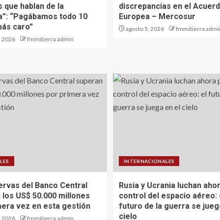
s que hablan de la
discrepancias en el Acuer
ia”: “Pagábamos todo 10
Europea – Mercosur
ás caro”
agosto 5, 2026
fmmitierra admi
, 2026
fmmitierra admin
LES
INTERNACIONALES
ervas del Banco Central
Rusia y Ucrania luchan ahor
 los US$ 50.000 millones
control del espacio aéreo: 
mera vez en esta gestión
futuro de la guerra se jueg
cielo
, 2026
fmmitierra admin