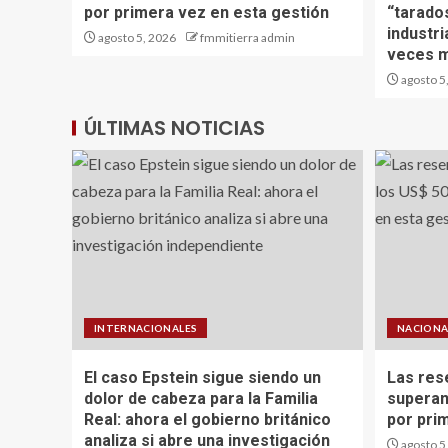
por primera vez en esta gestión
“tarado
industr
agosto 5, 2026
fmmitierra admin
veces m
agosto 5
ÚLTIMAS NOTICIAS
INTERNACIONALES
NACIONA
El caso Epstein sigue siendo un
Las res
dolor de cabeza para la Familia
superan
Real: ahora el gobierno británico
por pri
analiza si abre una investigación
agosto 5