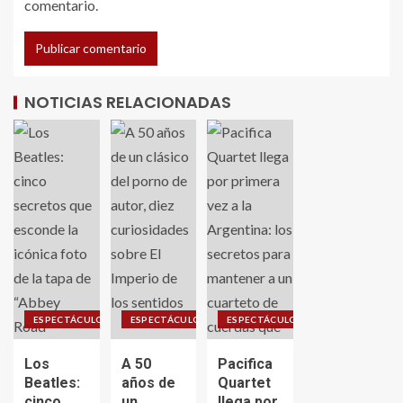
comentario.
NOTICIAS RELACIONADAS
ESPECTÁCULO
ESPECTÁCULO
ESPECTÁCULO
Los
A 50
Pacifica
Beatles:
años de
Quartet
cinco
un
llega por