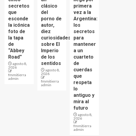
secretos
clásico
primera
que
del
vez a la
esconde
porno de
Argentina:
la icónica
autor,
los
foto de
diez
secretos
la tapa
curiosidades
para
de
sobre El
mantener
“Abbey
Imperio
a un
Road”
de los
cuarteto
sentidos
de
agosto 8,
2026
cuerdas
agosto 8,
2026
fmmitierra
que
admin
fmmitierra
respeta
admin
lo
antiguo y
mira al
futuro
agosto 8,
2026
fmmitierra
admin