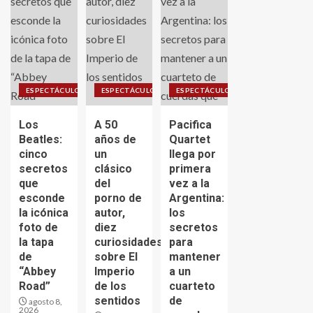
ESPECTÁCULO
ESPECTÁCULO
ESPECTÁCULO
Los
A 50
Pacifica
Beatles:
años de
Quartet
cinco
un
llega por
secretos
clásico
primera
que
del
vez a la
esconde
porno de
Argentina:
la icónica
autor,
los
foto de
diez
secretos
la tapa
curiosidades
para
de
sobre El
mantener
“Abbey
Imperio
a un
Road”
de los
cuarteto
sentidos
de
agosto 8,
2026