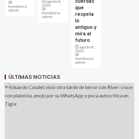
cuerdas
agosto 8,
2026
fmmitierra
que
admin
fmmitierra
respeta
admin
lo
antiguo y
mira al
futuro
agosto 8,
2026
fmmitierra
admin
ÚLTIMAS NOTICIAS