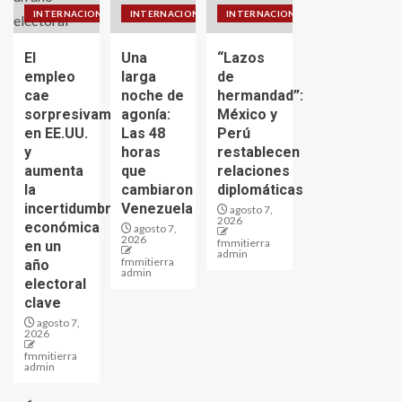
INTERNACIONALES
INTERNACIONALES
INTERNACIONALES
El
Una
“Lazos
empleo
larga
de
cae
noche de
hermandad”:
sorpresivamente
agonía:
México y
en EE.UU.
Las 48
Perú
y
horas
restablecen
aumenta
que
relaciones
la
cambiaron
diplomáticas
incertidumbre
Venezuela
agosto 7,
2026
económica
agosto 7,
2026
fmmitierra
en un
admin
fmmitierra
año
admin
electoral
clave
agosto 7,
2026
fmmitierra
admin