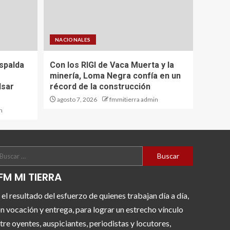
NACIONALES
spalda
Con los RIGI de Vaca Muerta y la
minería, Loma Negra confía en un
lsar
récord de la construcción
agosto 7, 2026
fmmitierra admin
n
FM MI TIERRA
 el resultado del esfuerzo de quienes trabajan día a día,
n vocación y entrega, para lograr un estrecho vínculo
tre oyentes, auspiciantes, periodistas y locutores,