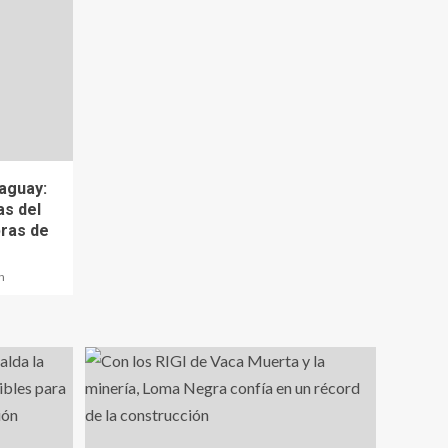
raguay:
as del
ras de
n