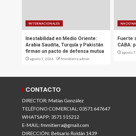
INTERNACIONALES
NACIONA
Inestabilidad en Medio Oriente:
Fuerte s
Arabia Saudita, Turquía y Pakistán
CABA: p
firman un pacto de defensa mutua
agosto 7
agosto 7, 2026
fmmitierra admin
CONTACTO
DIRECTOR: Matías González
TELÉFONO COMERCIAL: 03571 647647
WHATSAPP: 3571 515212
E-MAIL: fmmitierra@gmail.com
DIRECCIÓN: Belisario Roldán 1439