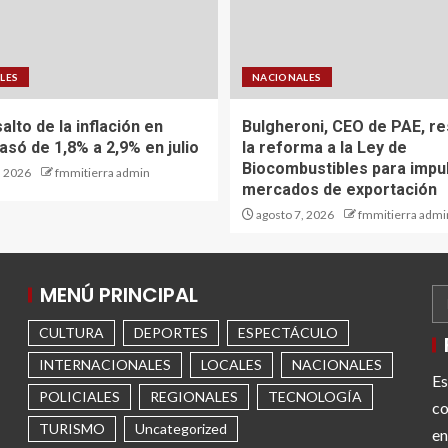
LES
NACIONALES
alto de la inflación en
Bulgheroni, CEO de PAE, re
asó de 1,8% a 2,9% en julio
la reforma a la Ley de
Biocombustibles para impu
, 2026
fmmitierra admin
mercados de exportación
agosto 7, 2026
fmmitierra admi
MENÚ PRINCIPAL
CULTURA
DEPORTES
ESPECTÁCULO
INTERNACIONALES
LOCALES
NACIONALES
Es
POLICIALES
REGIONALES
TECNOLOGÍA
co
TURISMO
Uncategorized
en