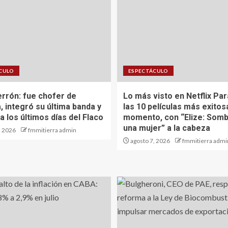
CULO
ESPECTÁCULO
errón: fue chofer de
Lo más visto en Netflix Pa
, integró su última banda y
las 10 películas más exitos
 los últimos días del Flaco
momento, con “Elize: Somb
una mujer” a la cabeza
, 2026
fmmitierra admin
agosto 7, 2026
fmmitierra admi