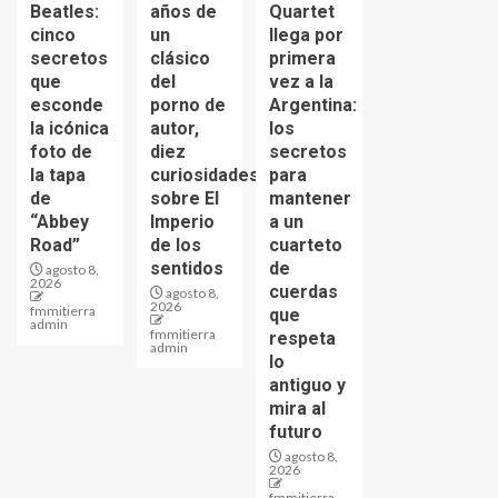
Beatles:
años de
Quartet
cinco
un
llega por
secretos
clásico
primera
que
del
vez a la
esconde
porno de
Argentina:
la icónica
autor,
los
foto de
diez
secretos
la tapa
curiosidades
para
de
sobre El
mantener
“Abbey
Imperio
a un
Road”
de los
cuarteto
sentidos
de
agosto 8,
2026
cuerdas
agosto 8,
2026
fmmitierra
que
admin
fmmitierra
respeta
admin
lo
antiguo y
mira al
futuro
agosto 8,
2026
fmmitierra