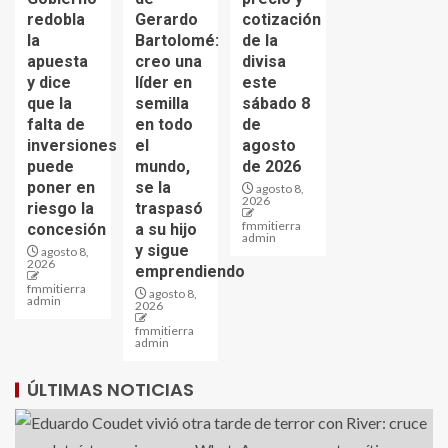
redobla
Gerardo
cotización
la
Bartolomé:
de la
apuesta
creo una
divisa
y dice
líder en
este
que la
semilla
sábado 8
falta de
en todo
de
inversiones
el
agosto
puede
mundo,
de 2026
poner en
se la
agosto 8,
2026
riesgo la
traspasó
fmmitierra
concesión
a su hijo
admin
y sigue
agosto 8,
2026
emprendiendo
fmmitierra
agosto 8,
admin
2026
fmmitierra
admin
ÚLTIMAS NOTICIAS