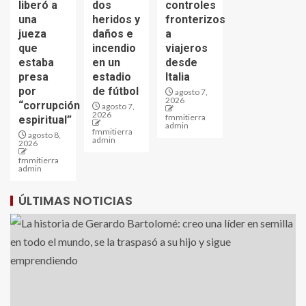
liberó a
dos
controles
una
heridos y
fronterizos
jueza
daños e
a
que
incendio
viajeros
estaba
en un
desde
presa
estadio
Italia
por
de fútbol
agosto 7,
2026
“corrupción
agosto 7,
2026
fmmitierra
espiritual”
admin
fmmitierra
agosto 8,
admin
2026
fmmitierra
admin
ÚLTIMAS NOTICIAS