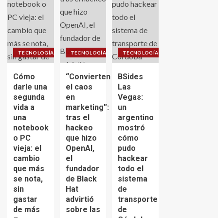
TECNOLOGÍA
TECNOLOGÍA
TECNOLOGÍA
Cómo
“Convierten
BSides
darle una
el caos
Las
segunda
en
Vegas:
vida a
marketing”:
un
una
tras el
argentino
notebook
hackeo
mostró
o PC
que hizo
cómo
vieja: el
OpenAI,
pudo
cambio
el
hackear
que más
fundador
todo el
se nota,
de Black
sistema
sin
Hat
de
gastar
advirtió
transporte
de más
sobre las
de