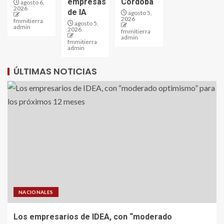
empresas
Córdoba
agosto 6,
2026
de IA
agosto 5,
2026
fmmitierra
agosto 5,
admin
2026
fmmitierra
admin
fmmitierra
admin
ÚLTIMAS NOTICIAS
NACIONALES
Los empresarios de IDEA, con “moderado