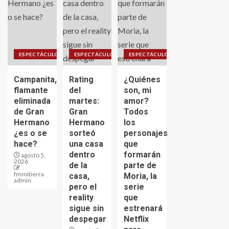
ESPECTÁCULO
ESPECTÁCULO
ESPECTÁCULO
Campanita,
Rating
¿Quiénes
flamante
del
son, mi
eliminada
martes:
amor?
de Gran
Gran
Todos
Hermano
Hermano
los
¿es o se
sorteó
personajes
hace?
una casa
que
dentro
formarán
agosto 5,
2026
de la
parte de
fmmitierra
casa,
Moria, la
admin
pero el
serie
reality
que
sigue sin
estrenará
despegar
Netflix