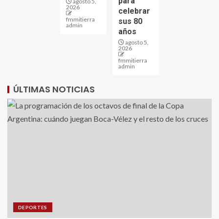
para
agosto 5,
2026
celebrar
fmmitierra
sus 80
admin
años
agosto 5,
2026
fmmitierra
admin
ÚLTIMAS NOTICIAS
DEPORTES