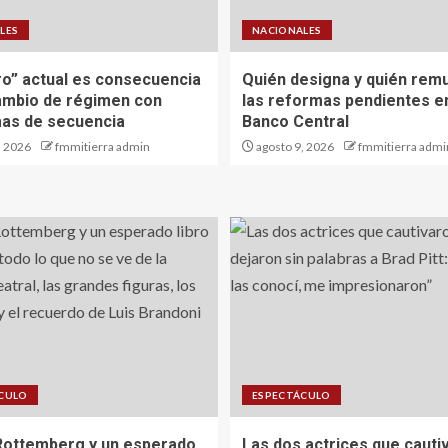
LES
NACIONALES
ro” actual es consecuencia
Quién designa y quién rem
ambio de régimen con
las reformas pendientes en
as de secuencia
Banco Central
, 2026
fmmitierra admin
agosto 9, 2026
fmmitierra admi
CULO
ESPECTÁCULO
Rottemberg y un esperado
Las dos actrices que cauti