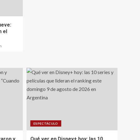
ueve:
 el
n
ESPECTÁCULO
varon y
Qué ver en Disney+ hoy: las 10