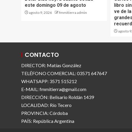
este domingo 09 de agosto
libro si
ve de la
agosto 9, 2026
fmmitierra admin
grandes 
recuerd
agosto 9
CONTACTO
DIRECTOR: Matías González
TELÉFONO COMERCIAL: 03571 647647
WHATSAPP: 3571 515212
E-MAIL: fmmitierra@gmail.com
DIRECCIÓN: Belisario Roldán 1439
LOCALIDAD: Río Tecero
PROVINCIA: Córdoba
PAÍS: República Argentina