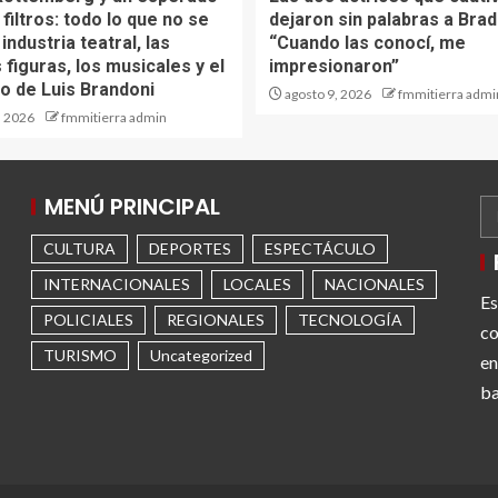
n filtros: todo lo que no se
dejaron sin palabras a Brad 
 industria teatral, las
“Cuando las conocí, me
figuras, los musicales y el
impresionaron”
o de Luis Brandoni
agosto 9, 2026
fmmitierra admi
, 2026
fmmitierra admin
MENÚ PRINCIPAL
CULTURA
DEPORTES
ESPECTÁCULO
INTERNACIONALES
LOCALES
NACIONALES
Es
POLICIALES
REGIONALES
TECNOLOGÍA
co
TURISMO
Uncategorized
en
ba