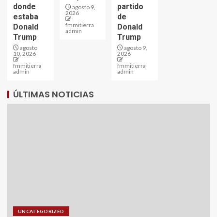
donde
partido
agosto 9,
2026
estaba
de
fmmitierra
Donald
Donald
admin
Trump
Trump
agosto
agosto 9,
10, 2026
2026
fmmitierra
fmmitierra
admin
admin
ÚLTIMAS NOTICIAS
UNCATEGORIZED