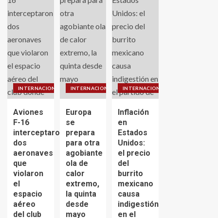
INTERNACIONALES
INTERNACIONALES
INTERNACIONALES
Aviones
Europa
Inflación
F-16
se
en
interceptaron
prepara
Estados
dos
para otra
Unidos:
aeronaves
agobiante
el precio
que
ola de
del
violaron
calor
burrito
el
extremo,
mexicano
espacio
la quinta
causa
aéreo
desde
indigestión
del club
mayo
en el