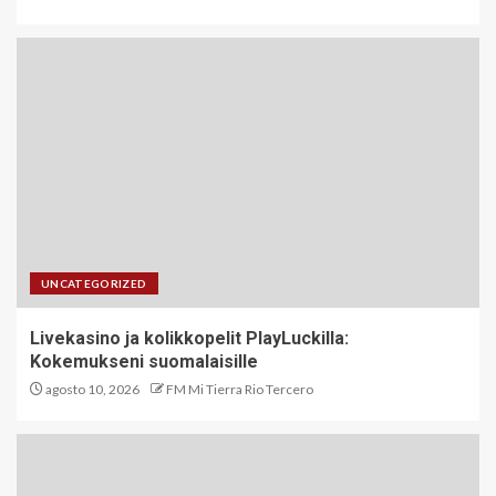
UNCATEGORIZED
Livekasino ja kolikkopelit PlayLuckilla:
Kokemukseni suomalaisille
agosto 10, 2026
FM Mi Tierra Rio Tercero