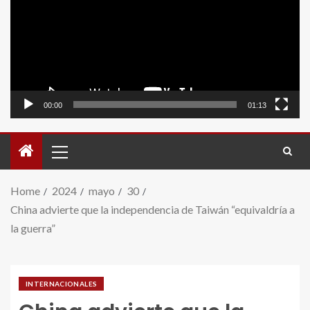
video
00:00
01:13
Home
2024
mayo
30
China advierte que la independencia de Taiwán “equivaldría a
la guerra”
INTERNACIONALES