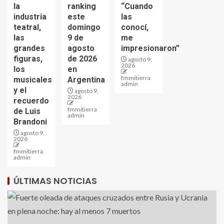
la
ranking
“Cuando
industria
este
las
teatral,
domingo
conocí,
las
9 de
me
grandes
agosto
impresionaron”
figuras,
de 2026
agosto 9,
2026
los
en
fmmitierra
musicales
Argentina
admin
y el
agosto 9,
2026
recuerdo
fmmitierra
de Luis
admin
Brandoni
agosto 9,
2026
fmmitierra
admin
ÚLTIMAS NOTICIAS