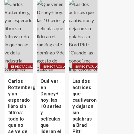
ESPECTÁCULO
ESPECTÁCULO
ESPECTÁCULO
Carlos
Qué ver
Las dos
Rottemberg
en
actrices
y un
Disney+
que
esperado
hoy: las
cautivaron
libro sin
10 series
y dejaron
filtros:
y
sin
todo lo
películas
palabras
que no
que
a Brad
se ve de
lideran el
Pitt: